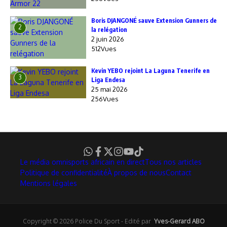
Boris DJANGONÉ sauve Extension Gunners de
2
la relégation
2 juin 2026
512Vues
Kevin YEBO rejoint La Laguna Tenerife en
3
Liga Endesa
25 mai 2026
256Vues
Le média omnisports africain en direct
Tous nos articles
Politique de confidentialité
À propos de nous
Contact
Mentions légales
Copyright © 2026 Police Du Sport - Edité par
Yves-Gerard ABO