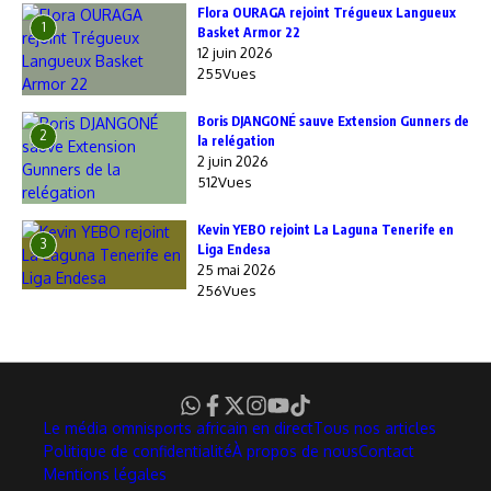
Flora OURAGA rejoint Trégueux Langueux
1
Basket Armor 22
12 juin 2026
255Vues
Boris DJANGONÉ sauve Extension Gunners de
2
la relégation
2 juin 2026
512Vues
Kevin YEBO rejoint La Laguna Tenerife en
3
Liga Endesa
25 mai 2026
256Vues
Le média omnisports africain en direct
Tous nos articles
Politique de confidentialité
À propos de nous
Contact
Mentions légales