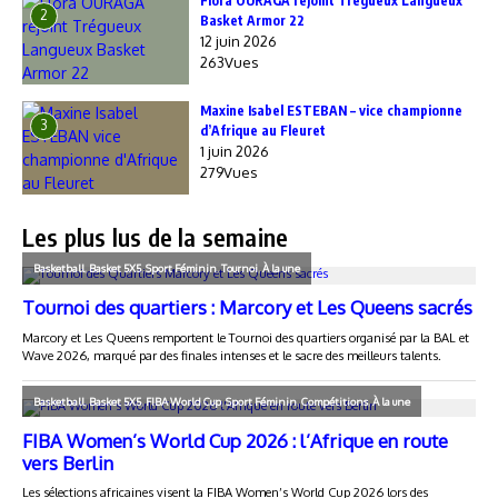
Flora OURAGA rejoint Trégueux Langueux
2
Basket Armor 22
12 juin 2026
263Vues
Maxine Isabel ESTEBAN – vice championne
3
d’Afrique au Fleuret
1 juin 2026
279Vues
Les plus lus de la semaine