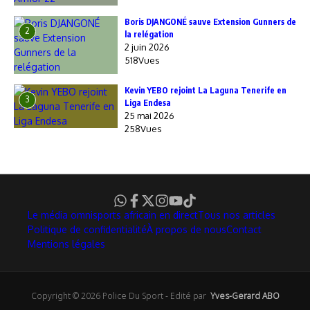
Boris DJANGONÉ sauve Extension Gunners de
2
la relégation
2 juin 2026
518Vues
Kevin YEBO rejoint La Laguna Tenerife en
3
Liga Endesa
25 mai 2026
258Vues
Le média omnisports africain en direct
Tous nos articles
Politique de confidentialité
À propos de nous
Contact
Mentions légales
Copyright © 2026 Police Du Sport - Edité par
Yves-Gerard ABO