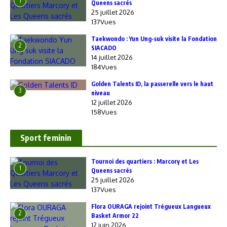
1
Queens sacrés
25 juillet 2026
137Vues
Taekwondo : Yun Ung-suk visite la Fondation
2
SIACADO
14 juillet 2026
184Vues
Golden Talents ID, la passerelle vers le haut
3
niveau
12 juillet 2026
158Vues
Sport feminin
‎Tournoi des quartiers : Marcory et Les
1
Queens sacrés
25 juillet 2026
137Vues
Flora OURAGA rejoint Trégueux Langueux
2
Basket Armor 22
12 juin 2026