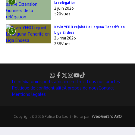
2
la relégation
2 juin 2026
520Vues
Kevin YEBO rejoint La Laguna Tenerife en
3
Liga Endesa
25 mai 2026
258Vues
Le média omnisports africain en direct
Tous nos articles
Politique de confidentialité
À propos de nous
Contact
Mentions légales
Copyright © 2026 Police Du Sport - Edité par
Yves-Gerard ABO