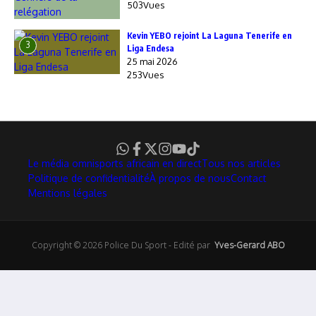
503Vues
Kevin YEBO rejoint La Laguna Tenerife en
3
Liga Endesa
25 mai 2026
253Vues
Le média omnisports africain en direct
Tous nos articles
Politique de confidentialité
À propos de nous
Contact
Mentions légales
Copyright © 2026 Police Du Sport - Edité par
Yves-Gerard ABO