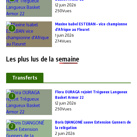
12 juin 2026
250Vues
Maxine Isabel ESTEBAN – vice championne
3
d’Afrique au Fleuret
1 juin 2026
274Vues
Les plus lus de la semaine
Transferts
Flora OURAGA rejoint Trégueux Langueux
1
Basket Armor 22
12 juin 2026
250Vues
Boris DJANGONÉ sauve Extension Gunners de
2
la relégation
2 juin 2026