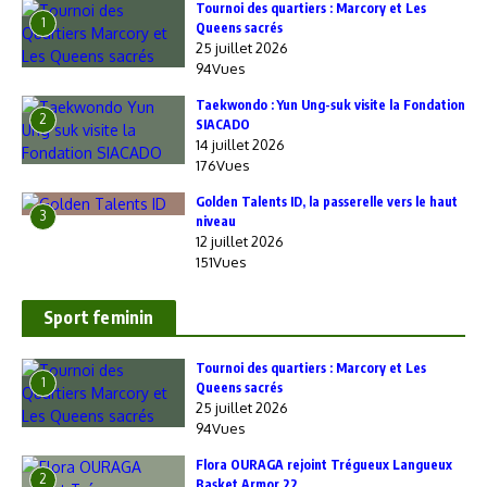
‎Tournoi des quartiers : Marcory et Les
1
Queens sacrés
25 juillet 2026
94Vues
Taekwondo : Yun Ung-suk visite la Fondation
2
SIACADO
14 juillet 2026
176Vues
Golden Talents ID, la passerelle vers le haut
3
niveau
12 juillet 2026
151Vues
Sport feminin
‎Tournoi des quartiers : Marcory et Les
1
Queens sacrés
25 juillet 2026
94Vues
Flora OURAGA rejoint Trégueux Langueux
2
Basket Armor 22