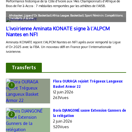
Transferts
Flora OURAGA rejoint Trégueux Langueux
1
Basket Armor 22
12 juin 2026
263Vues
Boris DJANGONÉ sauve Extension Gunners de
2
la relégation
2 juin 2026
520Vues