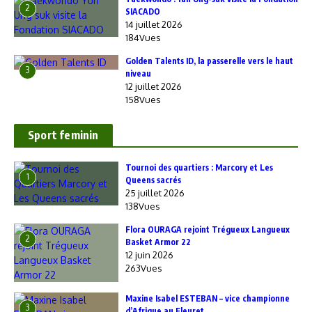
2
SIACADO
14 juillet 2026
184Vues
Golden Talents ID, la passerelle vers le haut
3
niveau
12 juillet 2026
158Vues
Sport feminin
‎Tournoi des quartiers : Marcory et Les
1
Queens sacrés
25 juillet 2026
138Vues
Flora OURAGA rejoint Trégueux Langueux
2
Basket Armor 22
12 juin 2026
263Vues
Maxine Isabel ESTEBAN – vice championne
3
d’Afrique au Fleuret