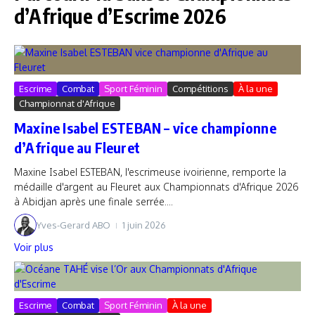
d’Afrique d’Escrime 2026
Escrime
Combat
Sport Féminin
Compétitions
À la une
Championnat d'Afrique
Maxine Isabel ESTEBAN – vice championne
d’Afrique au Fleuret
Maxine Isabel ESTEBAN, l'escrimeuse ivoirienne, remporte la
médaille d'argent au Fleuret aux Championnats d'Afrique 2026
à Abidjan après une finale serrée....
Yves-Gerard ABO
1 juin 2026
Voir plus
Escrime
Combat
Sport Féminin
À la une