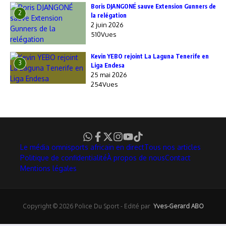
Boris DJANGONÉ sauve Extension Gunners de
2
la relégation
2 juin 2026
510Vues
Kevin YEBO rejoint La Laguna Tenerife en
3
Liga Endesa
25 mai 2026
254Vues
Le média omnisports africain en direct
Tous nos articles
Politique de confidentialité
À propos de nous
Contact
Mentions légales
Copyright © 2026 Police Du Sport - Edité par
Yves-Gerard ABO