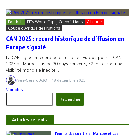
Football
FIFA World Cup
Compétitions
À la une
Coupe d'Afrique des Nations
CAN 2025 : record historique de diffusion en
Europe signalé
La CAF signe un record de diffusion en Europe pour la CAN
2025 au Maroc. Plus de 30 pays couverts, 52 matchs et une
visibilité mondiale inédite....
Yves-Gerard ABO
18 décembre 2025
Voir plus
Rechercher
Rechercher
Articles recents
‎Tournoi des quartiers : Marcory et Les