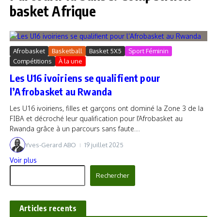
basket Afrique
Afrobasket
Basketball
Basket 5X5
Sport Féminin
Compétitions
À la une
Les U16 ivoiriens se qualifient pour
l’Afrobasket au Rwanda
Les U16 ivoiriens, filles et garçons ont dominé la Zone 3 de la
FIBA et décroché leur qualification pour l’Afrobasket au
Rwanda grâce à un parcours sans faute....
Yves-Gerard ABO
19 juillet 2025
Voir plus
Rechercher
Rechercher
Articles recents