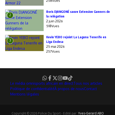
258Vues
Boris DJANGONÉ sauve Extension Gunners de
2
la relégation
2 juin 2026
518Vues
Kevin YEBO rejoint La Laguna Tenerife en
3
Liga Endesa
25 mai 2026
257Vues
Le média omnisports africain en direct
Tous nos articles
Politique de confidentialité
À propos de nous
Contact
Mentions légales
Copyright © 2026 Police Du Sport - Edité par
Yves-Gerard ABO