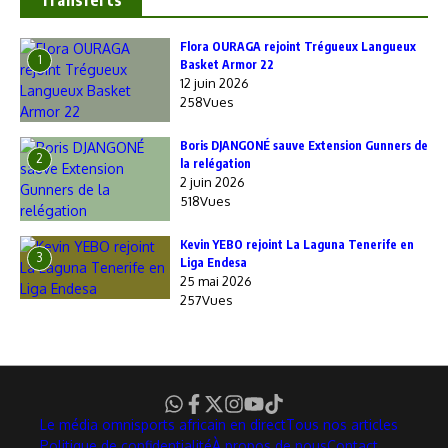
Flora OURAGA rejoint Trégueux Langueux
1
Basket Armor 22
12 juin 2026
258Vues
Boris DJANGONÉ sauve Extension Gunners de
2
la relégation
2 juin 2026
518Vues
Kevin YEBO rejoint La Laguna Tenerife en
3
Liga Endesa
25 mai 2026
257Vues
Le média omnisports africain en direct
Tous nos articles
Politique de confidentialité
À propos de nous
Contact