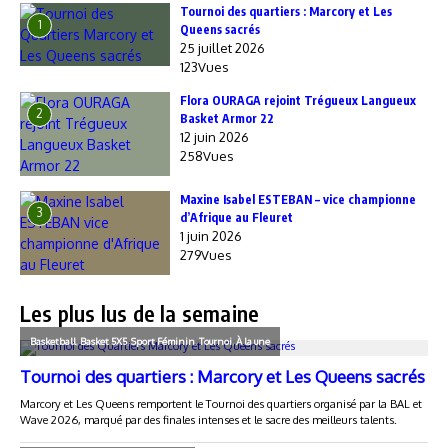
‎Tournoi des quartiers : Marcory et Les
1
Queens sacrés
25 juillet 2026
123Vues
Flora OURAGA rejoint Trégueux Langueux
2
Basket Armor 22
12 juin 2026
258Vues
Maxine Isabel ESTEBAN – vice championne
3
d’Afrique au Fleuret
1 juin 2026
279Vues
Les plus lus de la semaine