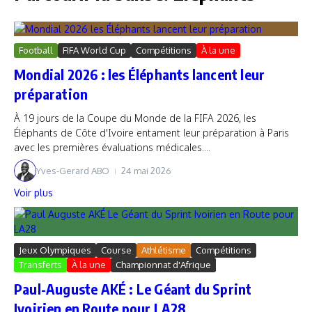
Football
FIFA World Cup
Compétitions
À la une
Mondial 2026 : les Éléphants lancent leur
préparation
À 19 jours de la Coupe du Monde de la FIFA 2026, les
Éléphants de Côte d'Ivoire entament leur préparation à Paris
avec les premières évaluations médicales....
Yves-Gerard ABO
24 mai 2026
Voir plus
Jeux Olympiques
Course
Athlétisme
Compétitions
Transferts
À la une
Championnat d'Afrique
Paul-Auguste AKÉ : Le Géant du Sprint
Ivoirien en Route pour LA28