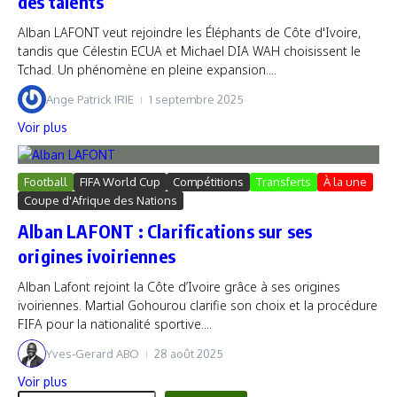
des talents
Alban LAFONT veut rejoindre les Éléphants de Côte d'Ivoire,
tandis que Célestin ECUA et Michael DIA WAH choisissent le
Tchad. Un phénomène en pleine expansion....
Ange Patrick IRIE
1 septembre 2025
Voir plus
Football
FIFA World Cup
Compétitions
Transferts
À la une
Coupe d'Afrique des Nations
Alban LAFONT : Clarifications sur ses
origines ivoiriennes
Alban Lafont rejoint la Côte d’Ivoire grâce à ses origines
ivoiriennes. Martial Gohourou clarifie son choix et la procédure
FIFA pour la nationalité sportive....
Yves-Gerard ABO
28 août 2025
Voir plus