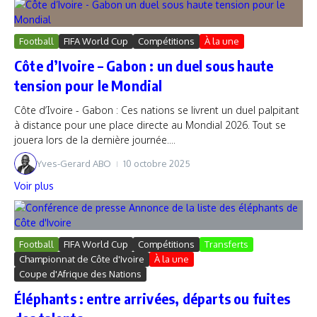
Football
FIFA World Cup
Compétitions
À la une
Côte d’Ivoire – Gabon : un duel sous haute
tension pour le Mondial
Côte d’Ivoire - Gabon : Ces nations se livrent un duel palpitant
à distance pour une place directe au Mondial 2026. Tout se
jouera lors de la dernière journée....
Yves-Gerard ABO
10 octobre 2025
Voir plus
Football
FIFA World Cup
Compétitions
Transferts
Championnat de Côte d'Ivoire
À la une
Coupe d'Afrique des Nations
Éléphants : entre arrivées, départs ou fuites