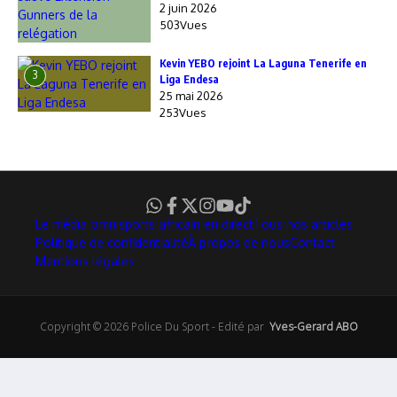
2 juin 2026
503Vues
Kevin YEBO rejoint La Laguna Tenerife en
3
Liga Endesa
25 mai 2026
253Vues
Le média omnisports africain en direct
Tous nos articles
Politique de confidentialité
À propos de nous
Contact
Mentions légales
Copyright © 2026 Police Du Sport - Edité par
Yves-Gerard ABO