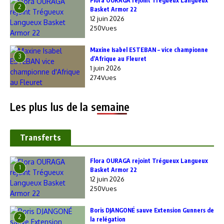
Flora OURAGA rejoint Trégueux Langueux
2
Basket Armor 22
12 juin 2026
250Vues
Maxine Isabel ESTEBAN – vice championne
3
d’Afrique au Fleuret
1 juin 2026
274Vues
Les plus lus de la semaine
Transferts
Flora OURAGA rejoint Trégueux Langueux
1
Basket Armor 22
12 juin 2026
250Vues
Boris DJANGONÉ sauve Extension Gunners de
2
la relégation