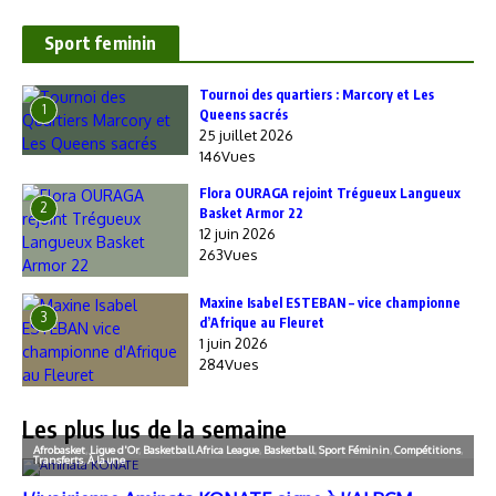
Sport feminin
‎Tournoi des quartiers : Marcory et Les
1
Queens sacrés
25 juillet 2026
146Vues
Flora OURAGA rejoint Trégueux Langueux
2
Basket Armor 22
12 juin 2026
263Vues
Maxine Isabel ESTEBAN – vice championne
3
d’Afrique au Fleuret
1 juin 2026
284Vues
Les plus lus de la semaine