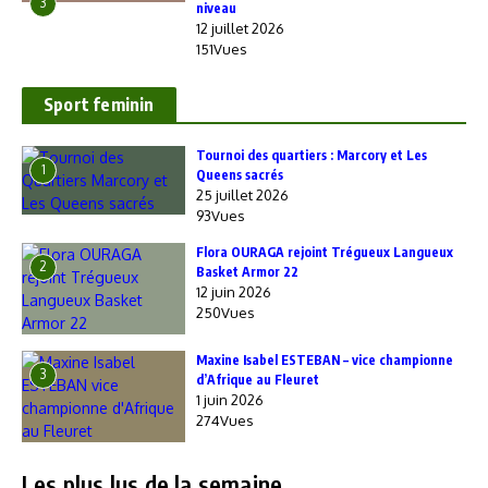
3
niveau
12 juillet 2026
151Vues
Sport feminin
‎Tournoi des quartiers : Marcory et Les
1
Queens sacrés
25 juillet 2026
93Vues
Flora OURAGA rejoint Trégueux Langueux
2
Basket Armor 22
12 juin 2026
250Vues
Maxine Isabel ESTEBAN – vice championne
3
d’Afrique au Fleuret
1 juin 2026
274Vues
Les plus lus de la semaine