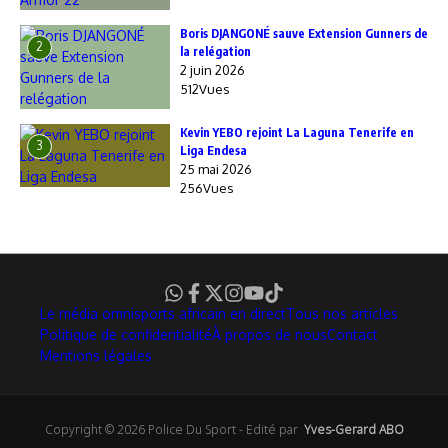
Boris DJANGONÉ sauve Extension Gunners de
2
la relégation
2 juin 2026
512Vues
Kevin YEBO rejoint La Laguna Tenerife en
3
Liga Endesa
25 mai 2026
256Vues
Le média omnisports africain en direct
Tous nos articles
Politique de confidentialité
À propos de nous
Contact
Mentions légales
Copyright © 2026 Police Du Sport - Edité par
Yves-Gerard ABO