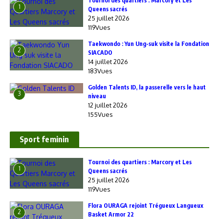
‎Tournoi des quartiers : Marcory et Les
1
Queens sacrés
25 juillet 2026
119Vues
Taekwondo : Yun Ung-suk visite la Fondation
2
SIACADO
14 juillet 2026
183Vues
Golden Talents ID, la passerelle vers le haut
3
niveau
12 juillet 2026
155Vues
Sport feminin
‎Tournoi des quartiers : Marcory et Les
1
Queens sacrés
25 juillet 2026
119Vues
Flora OURAGA rejoint Trégueux Langueux
2
Basket Armor 22