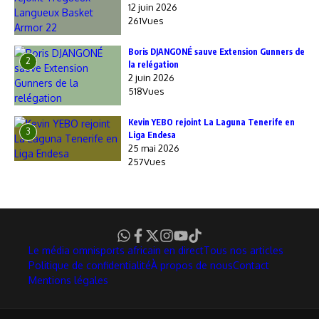
12 juin 2026
261Vues
Boris DJANGONÉ sauve Extension Gunners de
2
la relégation
2 juin 2026
518Vues
Kevin YEBO rejoint La Laguna Tenerife en
3
Liga Endesa
25 mai 2026
257Vues
Le média omnisports africain en direct
Tous nos articles
Politique de confidentialité
À propos de nous
Contact
Mentions légales