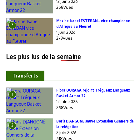
12 juin 2026
258Vues
Maxine Isabel ESTEBAN – vice championne
3
d’Afrique au Fleuret
1 juin 2026
279Vues
Les plus lus de la semaine
Transferts
Flora OURAGA rejoint Trégueux Langueux
1
Basket Armor 22
12 juin 2026
258Vues
Boris DJANGONÉ sauve Extension Gunners de
2
la relégation
2 juin 2026
518Vues