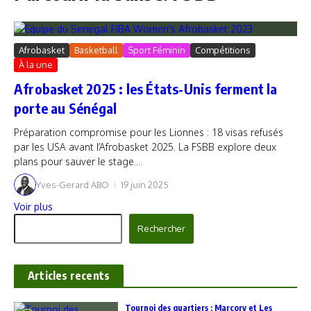
Afrobasket
Basketball
Sport Féminin
Compétitions
À la une
Afrobasket 2025 : les États-Unis ferment la
porte au Sénégal
Préparation compromise pour les Lionnes : 18 visas refusés
par les USA avant l’Afrobasket 2025. La FSBB explore deux
plans pour sauver le stage....
Yves-Gerard ABO
19 juin 2025
Voir plus
Rechercher
Rechercher
Articles recents
‎Tournoi des quartiers : Marcory et Les