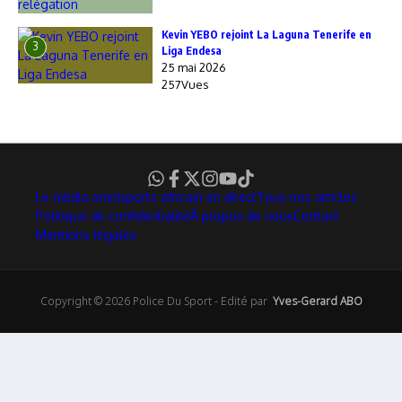
Kevin YEBO rejoint La Laguna Tenerife en
3
Liga Endesa
25 mai 2026
257Vues
Le média omnisports africain en direct
Tous nos articles
Politique de confidentialité
À propos de nous
Contact
Mentions légales
Copyright © 2026 Police Du Sport - Edité par
Yves-Gerard ABO