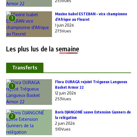
253Vues
Maxine Isabel ESTEBAN – vice championne
3
d’Afrique au Fleuret
1 juin 2026
275Vues
Les plus lus de la semaine
Transferts
Flora OURAGA rejoint Trégueux Langueux
1
Basket Armor 22
12 juin 2026
253Vues
Boris DJANGONÉ sauve Extension Gunners de
2
la relégation
2 juin 2026
510Vues