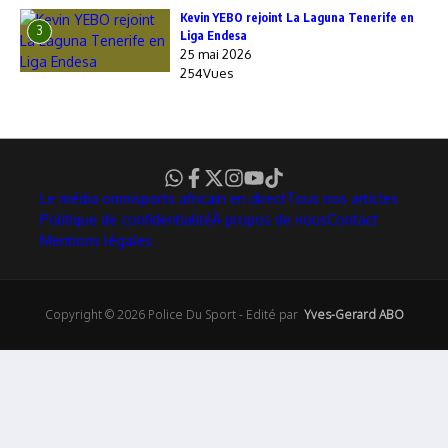
Kevin YEBO rejoint La Laguna Tenerife en
3
Liga Endesa
25 mai 2026
254Vues
Le média omnisports africain en direct
Tous nos articles
Politique de confidentialité
À propos de nous
Contact
Mentions légales
Copyright © 2026 Police Du Sport - Edité par
Yves-Gerard ABO