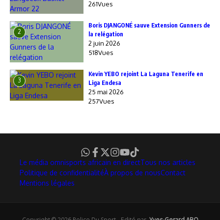
261Vues
Boris DJANGONÉ sauve Extension Gunners de
2
la relégation
2 juin 2026
518Vues
Kevin YEBO rejoint La Laguna Tenerife en
3
Liga Endesa
25 mai 2026
257Vues
Le média omnisports africain en direct
Tous nos articles
Politique de confidentialité
À propos de nous
Contact
Mentions légales
Copyright © 2026 Police Du Sport - Edité par
Yves-Gerard ABO