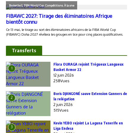
Transferts
Flora OURAGA rejoint Trégueux Langueux
1
Basket Armor 22
12 juin 2026
258Vues
Boris DJANGONÉ sauve Extension Gunners de
2
la relégation
2 juin 2026
515Vues
Kevin YEBO rejoint La Laguna Tenerife en
3
Liga Endesa