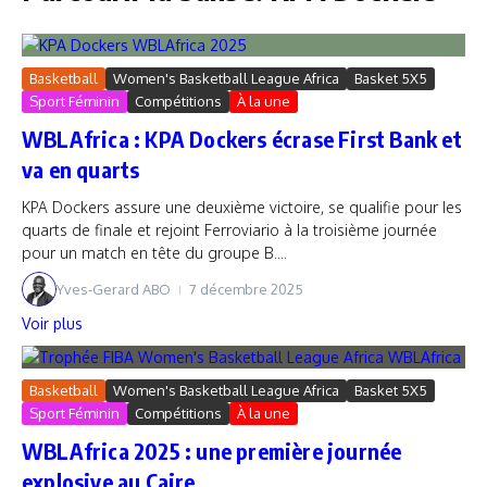
Basketball
Women's Basketball League Africa
Basket 5X5
Sport Féminin
Compétitions
À la une
WBLAfrica : KPA Dockers écrase First Bank et
va en quarts
KPA Dockers assure une deuxième victoire, se qualifie pour les
quarts de finale et rejoint Ferroviario à la troisième journée
pour un match en tête du groupe B....
Yves-Gerard ABO
7 décembre 2025
Voir plus
Basketball
Women's Basketball League Africa
Basket 5X5
Sport Féminin
Compétitions
À la une
WBLAfrica 2025 : une première journée
explosive au Caire