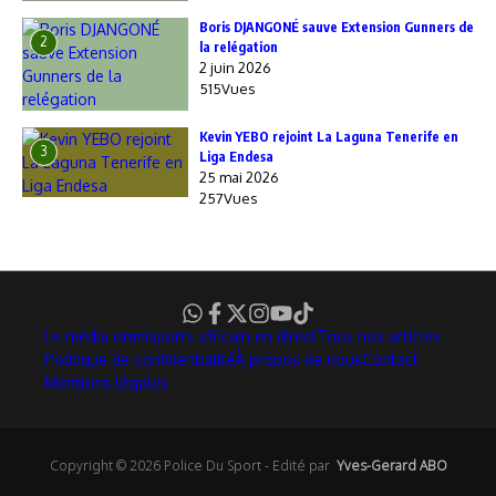
Boris DJANGONÉ sauve Extension Gunners de
2
la relégation
2 juin 2026
515Vues
Kevin YEBO rejoint La Laguna Tenerife en
3
Liga Endesa
25 mai 2026
257Vues
Le média omnisports africain en direct
Tous nos articles
Politique de confidentialité
À propos de nous
Contact
Mentions légales
Copyright © 2026 Police Du Sport - Edité par
Yves-Gerard ABO