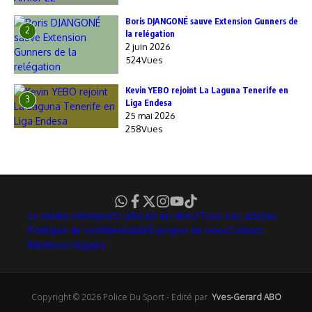
Boris DJANGONÉ sauve Extension Gunners de
2
la relégation
2 juin 2026
524Vues
Kevin YEBO rejoint La Laguna Tenerife en
3
Liga Endesa
25 mai 2026
258Vues
Le média omnisports africain en direct
Tous nos articles
Politique de confidentialité
À propos de nous
Contact
Mentions légales
Copyright © 2026 Police Du Sport - Edité par
Yves-Gerard ABO