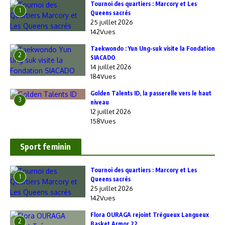
‎Tournoi des quartiers : Marcory et Les
1
Queens sacrés
25 juillet 2026
142Vues
Taekwondo : Yun Ung-suk visite la Fondation
2
SIACADO
14 juillet 2026
184Vues
Golden Talents ID, la passerelle vers le haut
3
niveau
12 juillet 2026
158Vues
Sport feminin
‎Tournoi des quartiers : Marcory et Les
1
Queens sacrés
25 juillet 2026
142Vues
Flora OURAGA rejoint Trégueux Langueux
2
Basket Armor 22