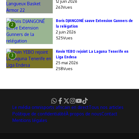
12 juin 2026
263Vues
Boris DJANGONÉ sauve Extension Gunners de
2
la relégation
2 juin 2026
525Vues
Kevin YEBO rejoint La Laguna Tenerife en
3
Liga Endesa
25 mai 2026
258Vues
Le média omnisports africain en direct
Tous nos articles
Politique de confidentialité
À propos de nous
Contact
Mentions légales