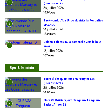
1
Queens sacrés
25 juillet 2026
143Vues
Taekwondo : Yun Ung-suk visite la Fondation
2
SIACADO
14 juillet 2026
184Vues
Golden Talents ID, la passerelle vers le haut
3
niveau
12 juillet 2026
161Vues
Sport feminin
‎Tournoi des quartiers : Marcory et Les
1
Queens sacrés
25 juillet 2026
143Vues
Flora OURAGA rejoint Trégueux Langueux
2
Basket Armor 22