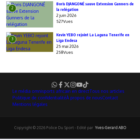
Boris DJANGONÉ sauve Extension Gunners de
2
la relégation
2 juin 2026
527Vues
Kevin YEBO rejoint La Laguna Tenerife en
3
Liga Endesa
25 mai 2026
258Vues
Le média omnisports africain en direct
Tous nos articles
Politique de confidentialité
À propos de nous
Contact
Mentions légales
Copyright © 2026 Police Du Sport - Edité par
Yves-Gerard ABO