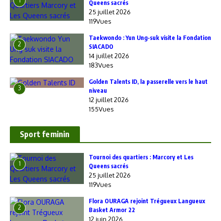
1
Queens sacrés
25 juillet 2026
119Vues
Taekwondo : Yun Ung-suk visite la Fondation
2
SIACADO
14 juillet 2026
183Vues
Golden Talents ID, la passerelle vers le haut
3
niveau
12 juillet 2026
155Vues
Sport feminin
‎Tournoi des quartiers : Marcory et Les
1
Queens sacrés
25 juillet 2026
119Vues
Flora OURAGA rejoint Trégueux Langueux
2
Basket Armor 22
12 juin 2026