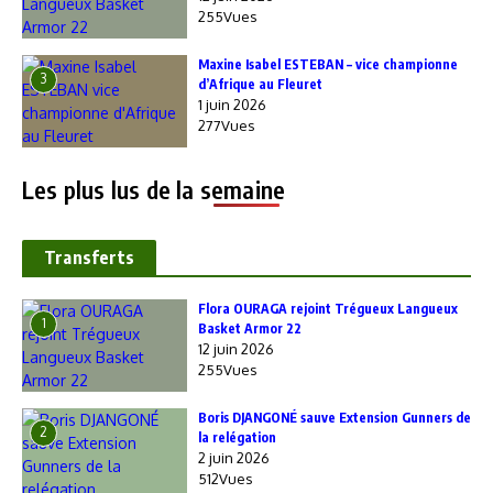
255Vues
Maxine Isabel ESTEBAN – vice championne
3
d’Afrique au Fleuret
1 juin 2026
277Vues
Les plus lus de la semaine
Transferts
Flora OURAGA rejoint Trégueux Langueux
1
Basket Armor 22
12 juin 2026
255Vues
Boris DJANGONÉ sauve Extension Gunners de
2
la relégation
2 juin 2026
512Vues