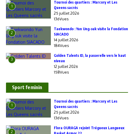
‎Tournoi des quartiers : Marcory et Les
1
Queens sacrés
25 juillet 2026
136Vues
Taekwondo : Yun Ung-suk visite la Fondation
2
SIACADO
14 juillet 2026
184Vues
Golden Talents ID, la passerelle vers le haut
3
niveau
12 juillet 2026
158Vues
Sport feminin
‎Tournoi des quartiers : Marcory et Les
1
Queens sacrés
25 juillet 2026
136Vues
Flora OURAGA rejoint Trégueux Langueux
2
Basket Armor 22