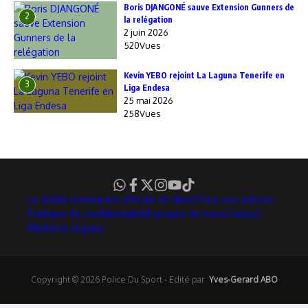
Boris DJANGONÉ sauve Extension Gunners de
2
la relégation
2 juin 2026
520Vues
Kevin YEBO rejoint La Laguna Tenerife en
3
Liga Endesa
25 mai 2026
258Vues
Le média omnisports africain en direct
Tous nos articles
Politique de confidentialité
À propos de nous
Contact
Mentions légales
Copyright © 2026 Police Du Sport - Edité par
Yves-Gerard ABO