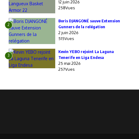
12 juin 2026
258Vues
Boris DJANGONÉ sauve Extension
2
Gunners de la relégation
2 juin 2026
515Vues
Kevin YEBO rejoint La Laguna
3
Tenerife en Liga Endesa
25 mai 2026
257Vues