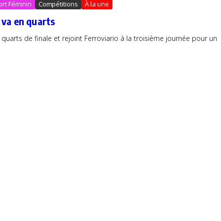
ort Féminin
Compétitions
À la une
 va en quarts
quarts de finale et rejoint Ferroviario à la troisième journée pour un