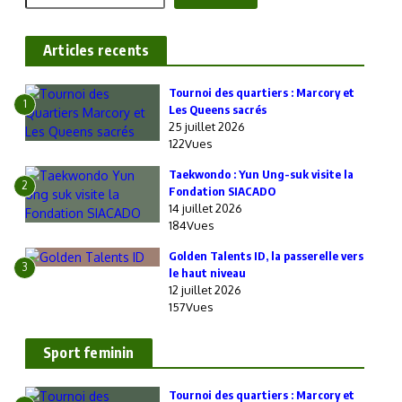
Articles recents
‎Tournoi des quartiers : Marcory et
1
Les Queens sacrés
25 juillet 2026
122Vues
Taekwondo : Yun Ung-suk visite la
2
Fondation SIACADO
14 juillet 2026
184Vues
Golden Talents ID, la passerelle vers
3
le haut niveau
12 juillet 2026
157Vues
Sport feminin
‎Tournoi des quartiers : Marcory et