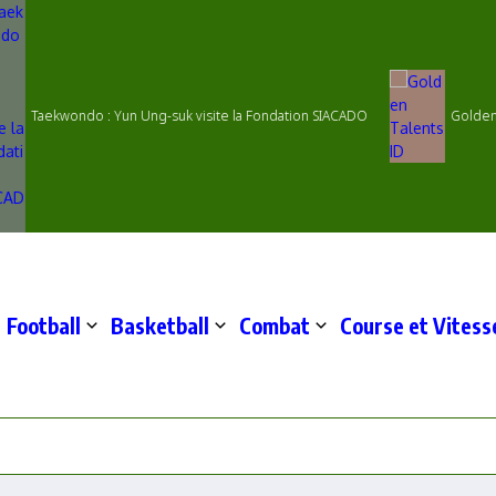
Taekwondo : Yun Ung-suk visite la Fondation SIACADO
Golden Ta
Football
Basketball
Combat
Course et Vitess