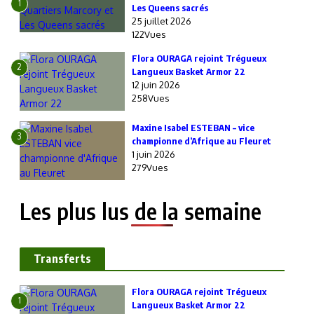
1
Les Queens sacrés
25 juillet 2026
122Vues
Flora OURAGA rejoint Trégueux
2
Langueux Basket Armor 22
12 juin 2026
258Vues
Maxine Isabel ESTEBAN – vice
3
championne d’Afrique au Fleuret
1 juin 2026
279Vues
Les plus lus de la semaine
Transferts
Flora OURAGA rejoint Trégueux
1
Langueux Basket Armor 22