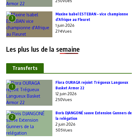
250Vues
Maxine Isabel ESTEBAN – vice championne
3
d’Afrique au Fleuret
1 juin 2026
274Vues
Les plus lus de la semaine
Transferts
Flora OURAGA rejoint Trégueux Langueux
1
Basket Armor 22
12 juin 2026
250Vues
Boris DJANGONÉ sauve Extension Gunners de
2
la relégation
2 juin 2026
505Vues