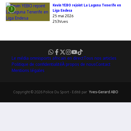
Kevin YEBO rejoint La Laguna Tenerife en
3
Liga Endesa
25 mai 2026
253Vues
Le média omnisports africain en direct
Tous nos articles
Politique de confidentialité
À propos de nous
Contact
Mentions légales
Copyright © 2026 Police Du Sport - Edité par
Yves-Gerard ABO