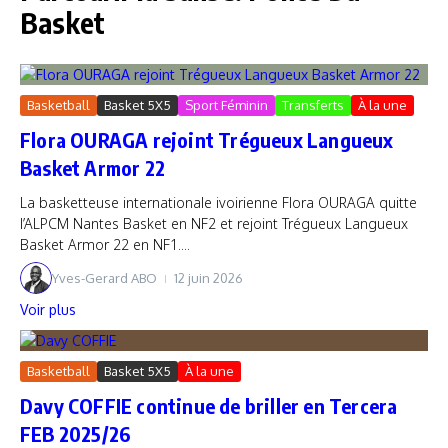
Basket
Basketball
Basket 5X5
Sport Féminin
Transferts
À la une
Flora OURAGA rejoint Trégueux Langueux
Basket Armor 22
La basketteuse internationale ivoirienne Flora OURAGA quitte
l’ALPCM Nantes Basket en NF2 et rejoint Trégueux Langueux
Basket Armor 22 en NF1....
Yves-Gerard ABO
12 juin 2026
Voir plus
Basketball
Basket 5X5
À la une
Davy COFFIE continue de briller en Tercera
FEB 2025/26