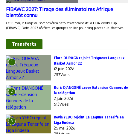
Transferts
Flora OURAGA rejoint Trégueux Langueux
1
Basket Armor 22
12 juin 2026
257Vues
Boris DJANGONÉ sauve Extension Gunners de
2
la relégation
2 juin 2026
513Vues
Kevin YEBO rejoint La Laguna Tenerife en
3
Liga Endesa
25 mai 2026
256Vues