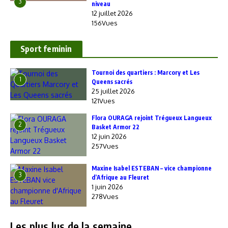
3
niveau
12 juillet 2026
156Vues
Sport feminin
‎Tournoi des quartiers : Marcory et Les
1
Queens sacrés
25 juillet 2026
121Vues
Flora OURAGA rejoint Trégueux Langueux
2
Basket Armor 22
12 juin 2026
257Vues
Maxine Isabel ESTEBAN – vice championne
3
d’Afrique au Fleuret
1 juin 2026
278Vues
Les plus lus de la semaine