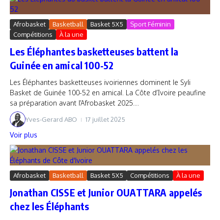
Afrobasket
Basketball
Basket 5X5
Sport Féminin
Compétitions
À la une
Les Éléphantes basketteuses battent la
Guinée en amical 100-52
Les Éléphantes basketteuses ivoiriennes dominent le Syli
Basket de Guinée 100-52 en amical. La Côte d’Ivoire peaufine
sa préparation avant l’Afrobasket 2025....
Yves-Gerard ABO
17 juillet 2025
Voir plus
Afrobasket
Basketball
Basket 5X5
Compétitions
À la une
Jonathan CISSE et Junior OUATTARA appelés
chez les Éléphants