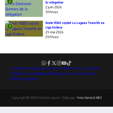
2
la relégation
2 juin 2026
515Vues
Kevin YEBO rejoint La Laguna Tenerife en
3
Liga Endesa
25 mai 2026
257Vues
Le média omnisports africain en direct
Tous nos articles
Politique de confidentialité
À propos de nous
Contact
Mentions légales
Copyright © 2026 Police Du Sport - Edité par
Yves-Gerard ABO