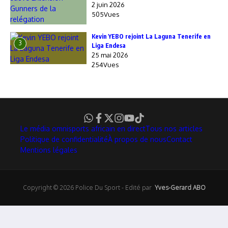
2 juin 2026
505Vues
Kevin YEBO rejoint La Laguna Tenerife en
3
Liga Endesa
25 mai 2026
254Vues
Le média omnisports africain en direct
Tous nos articles
Politique de confidentialité
À propos de nous
Contact
Mentions légales
Copyright © 2026 Police Du Sport - Edité par
Yves-Gerard ABO