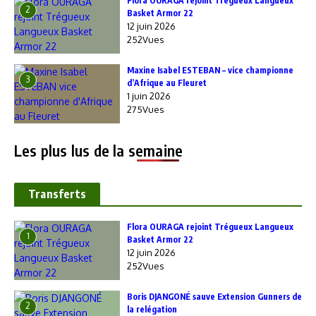
Flora OURAGA rejoint Trégueux Langueux
2
Basket Armor 22
12 juin 2026
252Vues
Maxine Isabel ESTEBAN – vice championne
3
d’Afrique au Fleuret
1 juin 2026
275Vues
Les plus lus de la semaine
Transferts
Flora OURAGA rejoint Trégueux Langueux
1
Basket Armor 22
12 juin 2026
252Vues
Boris DJANGONÉ sauve Extension Gunners de
2
la relégation