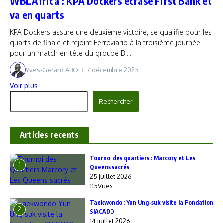
WBLAfrica : KPA Dockers écrase First Bank et
va en quarts
KPA Dockers assure une deuxième victoire, se qualifie pour les
quarts de finale et rejoint Ferroviario à la troisième journée
pour un match en tête du groupe B....
Yves-Gerard ABO
7 décembre 2025
Voir plus
Rechercher
Rechercher
Articles recents
‎Tournoi des quartiers : Marcory et Les
1
Queens sacrés
25 juillet 2026
115Vues
Taekwondo : Yun Ung-suk visite la Fondation
2
SIACADO
14 juillet 2026