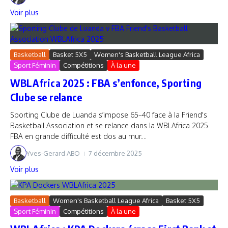
Voir plus
Basketball
Basket 5X5
Women's Basketball League Africa
Sport Féminin
Compétitions
À la une
WBLAfrica 2025 : FBA s’enfonce, Sporting
Clube se relance
Sporting Clube de Luanda s’impose 65–40 face à la Friend's
Basketball Association et se relance dans la WBLAfrica 2025.
FBA en grande difficulté est dos au mur....
Yves-Gerard ABO
7 décembre 2025
Voir plus
Basketball
Women's Basketball League Africa
Basket 5X5
Sport Féminin
Compétitions
À la une