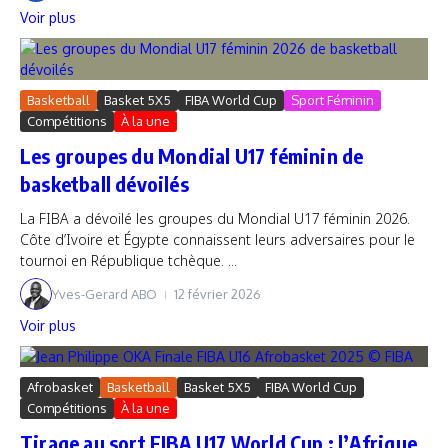
Voir plus
Basketball
Basket 5X5
FIBA World Cup
Sport Féminin
Compétitions
À la une
Les groupes du Mondial U17 féminin de
basketball dévoilés
La FIBA a dévoilé les groupes du Mondial U17 féminin 2026.
Côte d’Ivoire et Égypte connaissent leurs adversaires pour le
tournoi en République tchèque. ...
Yves-Gerard ABO
12 février 2026
Voir plus
Afrobasket
Basketball
Basket 5X5
FIBA World Cup
Compétitions
À la une
Tirage au sort FIBA U17 World Cup : l’Afrique