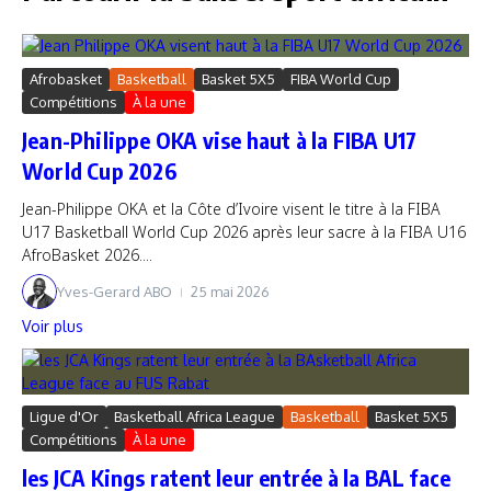
Afrobasket
Basketball
Basket 5X5
FIBA World Cup
Compétitions
À la une
Jean-Philippe OKA vise haut à la FIBA U17
World Cup 2026
Jean-Philippe OKA et la Côte d’Ivoire visent le titre à la FIBA
U17 Basketball World Cup 2026 après leur sacre à la FIBA U16
AfroBasket 2026....
Yves-Gerard ABO
25 mai 2026
Voir plus
Ligue d'Or
Basketball Africa League
Basketball
Basket 5X5
Compétitions
À la une
les JCA Kings ratent leur entrée à la BAL face