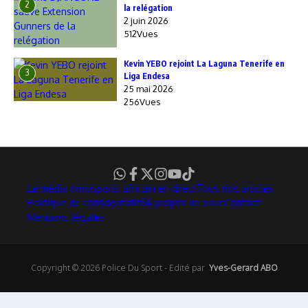
2
la relégation
2 juin 2026
512Vues
Kevin YEBO rejoint La Laguna Tenerife en
3
Liga Endesa
25 mai 2026
256Vues
Le média omnisports africain en direct
Tous nos articles
Politique de confidentialité
À propos de nous
Contact
Mentions légales
Copyright © 2026 Police Du Sport - Edité par
Yves-Gerard ABO