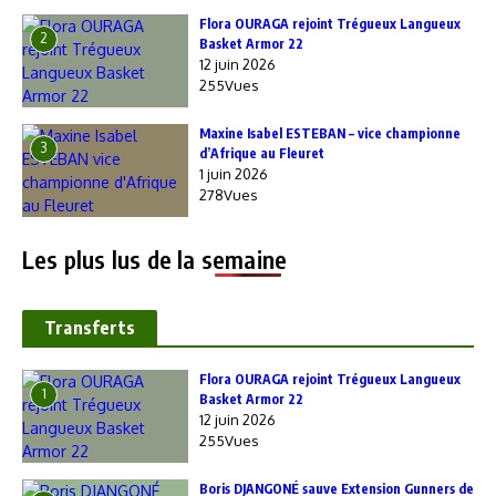
Flora OURAGA rejoint Trégueux Langueux
2
Basket Armor 22
12 juin 2026
255Vues
Maxine Isabel ESTEBAN – vice championne
3
d’Afrique au Fleuret
1 juin 2026
278Vues
Les plus lus de la semaine
Transferts
Flora OURAGA rejoint Trégueux Langueux
1
Basket Armor 22
12 juin 2026
255Vues
Boris DJANGONÉ sauve Extension Gunners de