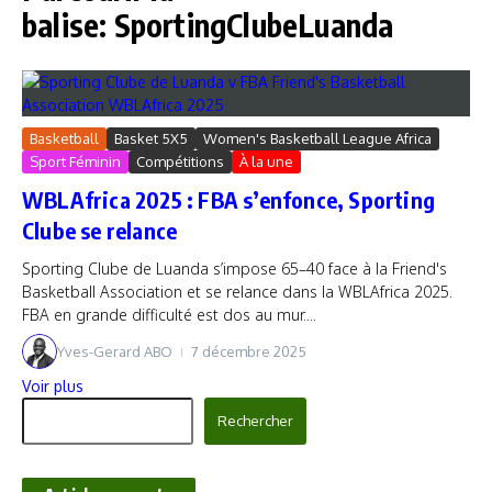
balise: SportingClubeLuanda
Basketball
Basket 5X5
Women's Basketball League Africa
Sport Féminin
Compétitions
À la une
WBLAfrica 2025 : FBA s’enfonce, Sporting
Clube se relance
Sporting Clube de Luanda s’impose 65–40 face à la Friend's
Basketball Association et se relance dans la WBLAfrica 2025.
FBA en grande difficulté est dos au mur....
Yves-Gerard ABO
7 décembre 2025
Voir plus
Rechercher
Rechercher