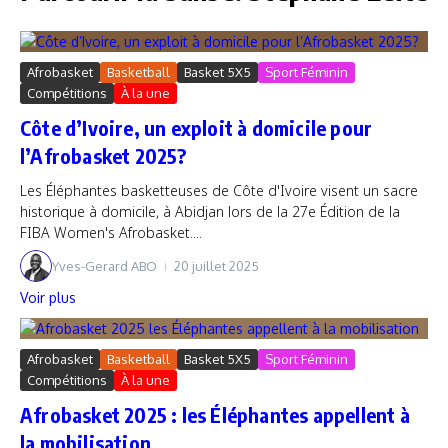
Afrobasket
Basketball
Basket 5X5
Sport Féminin
Compétitions
À la une
Côte d’Ivoire, un exploit à domicile pour
l’Afrobasket 2025?
Les Éléphantes basketteuses de Côte d'Ivoire visent un sacre
historique à domicile, à Abidjan lors de la 27e Édition de la
FIBA Women's Afrobasket....
Yves-Gerard ABO
20 juillet 2025
Voir plus
Afrobasket
Basketball
Basket 5X5
Sport Féminin
Compétitions
À la une
Afrobasket 2025 : les Éléphantes appellent à
la mobilisation