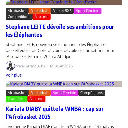
Afrobasket
Basketball
Basket 5X5
Sport Féminin
Compétitions
À la une
Stephane LEITE dévoile ses ambitions pour
les Éléphantes
Stephane LEITE, nouveau sélectionneur des Éléphantes
basketteuses de Côte d'Ivoire, dévoile ses ambitions pour
l’Afrobasket Féminin 2025 à Abidjan....
Yves-Gerard ABO
12 juillet 2025
Voir plus
Afrobasket
Basketball
Sport Féminin
Compétitions
Transferts
À la une
Kariata DIABY quitte la WNBA : cap sur
l’Afrobasket 2025
L'ivoirienne Kariata DIABY quitte la WNBA après 13 matchs