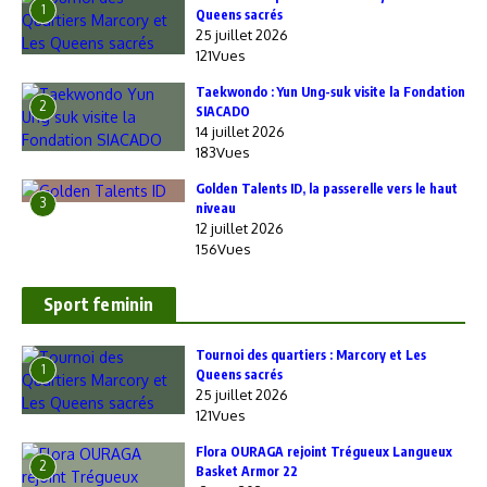
1
Queens sacrés
25 juillet 2026
121Vues
Taekwondo : Yun Ung-suk visite la Fondation
2
SIACADO
14 juillet 2026
183Vues
Golden Talents ID, la passerelle vers le haut
3
niveau
12 juillet 2026
156Vues
Sport feminin
‎Tournoi des quartiers : Marcory et Les
1
Queens sacrés
25 juillet 2026
121Vues
Flora OURAGA rejoint Trégueux Langueux
2
Basket Armor 22