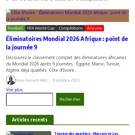
Football
FIFA World Cup
Compétitions
À la une
Éliminatoires Mondial 2026 Afrique : point de
la journée 9
Découvrez le classement complet des éliminatoires africaines
du Mondial 2026 après 9 journées : Égypte, Maroc, Tunisie,
Algérie déjà qualifiés. Côte d'Ivoire......
Yves-Gerard ABO
11 octobre 2025
Voir plus
Rechercher
Rechercher
Articles recents
‎Tournoi des quartiers : Marcory et Les