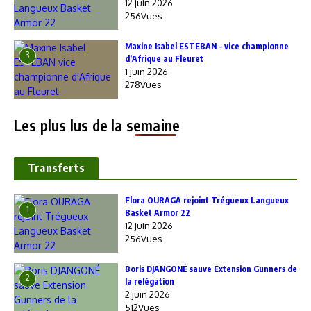
12 juin 2026
256Vues
Maxine Isabel ESTEBAN – vice championne
3
d’Afrique au Fleuret
1 juin 2026
278Vues
Les plus lus de la semaine
Transferts
Flora OURAGA rejoint Trégueux Langueux
1
Basket Armor 22
12 juin 2026
256Vues
Boris DJANGONÉ sauve Extension Gunners de
2
la relégation
2 juin 2026
512Vues