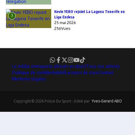
Kevin YEBO rejoint La Laguna Tenerife en
3
Liga Endesa
25 mai 2026
256Vues
Le média omnisports africain en direct
Tous nos articles
Politique de confidentialité
À propos de nous
Contact
Mentions légales
Copyright © 2026 Police Du Sport - Edité par
Yves-Gerard ABO