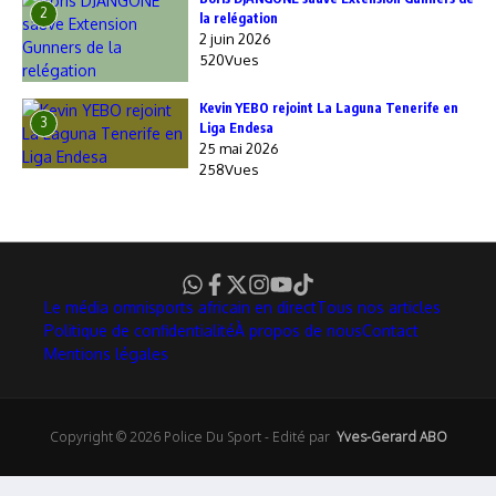
2
la relégation
2 juin 2026
520Vues
Kevin YEBO rejoint La Laguna Tenerife en
3
Liga Endesa
25 mai 2026
258Vues
Le média omnisports africain en direct
Tous nos articles
Politique de confidentialité
À propos de nous
Contact
Mentions légales
Copyright © 2026 Police Du Sport - Edité par
Yves-Gerard ABO