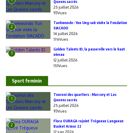
1
Queens sacrés
25 juillet 2026
93Vues
Taekwondo : Yun Ung-suk visite la Fondation
2
SIACADO
14 juillet 2026
176Vues
Golden Talents ID, la passerelle vers le haut
3
niveau
12 juillet 2026
151Vues
Sport feminin
‎Tournoi des quartiers : Marcory et Les
1
Queens sacrés
25 juillet 2026
93Vues
Flora OURAGA rejoint Trégueux Langueux
2
Basket Armor 22
12 juin 2026