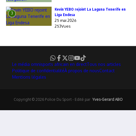
Kevin YEBO rejoint La Laguna Tenerife en
3
Liga Endesa
25 mai 2026
253Vues
Le média omnisports africain en direct
Tous nos articles
Politique de confidentialité
À propos de nous
Contact
Mentions légales
Copyright © 2026 Police Du Sport - Edité par
Yves-Gerard ABO