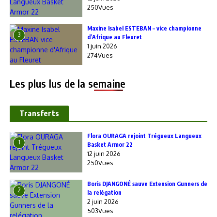
250Vues
Maxine Isabel ESTEBAN – vice championne
3
d’Afrique au Fleuret
1 juin 2026
274Vues
Les plus lus de la semaine
Transferts
Flora OURAGA rejoint Trégueux Langueux
1
Basket Armor 22
12 juin 2026
250Vues
Boris DJANGONÉ sauve Extension Gunners de
2
la relégation
2 juin 2026
503Vues