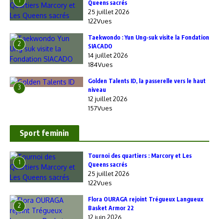
1
Queens sacrés
25 juillet 2026
122Vues
Taekwondo : Yun Ung-suk visite la Fondation
2
SIACADO
14 juillet 2026
184Vues
Golden Talents ID, la passerelle vers le haut
3
niveau
12 juillet 2026
157Vues
Sport feminin
‎Tournoi des quartiers : Marcory et Les
1
Queens sacrés
25 juillet 2026
122Vues
Flora OURAGA rejoint Trégueux Langueux
2
Basket Armor 22
12 juin 2026