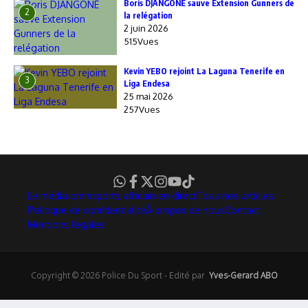
Boris DJANGONÉ sauve Extension Gunners de
2
la relégation
2 juin 2026
515Vues
Kevin YEBO rejoint La Laguna Tenerife en
3
Liga Endesa
25 mai 2026
257Vues
Le média omnisports africain en direct
Tous nos articles
Politique de confidentialité
À propos de nous
Contact
Mentions légales
Copyright © 2026 Police Du Sport - Edité par
Yves-Gerard ABO