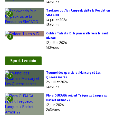
146Vues
Taekwondo : Yun Ung-suk visite la Fondation
2
SIACADO
14 juillet 2026
185Vues
Golden Talents ID, la passerelle vers le haut
3
niveau
12 juillet 2026
162Vues
Sport feminin
‎Tournoi des quartiers : Marcory et Les
1
Queens sacrés
25 juillet 2026
146Vues
Flora OURAGA rejoint Trégueux Langueux
2
Basket Armor 22
12 juin 2026
263Vues