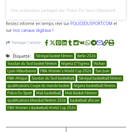
Une publication partagée par Police Du Sport (@policedusportofficiel)
Restez informé en temps réel sur
POLICEDUSPORT.COM
et
sur
nos canaux digitaux
!
Partager l'article
Étiquetté :
Sénégal basket féminin
Berlin 2026
Soudan du Sud basket féminin
Nigeria D’Tigress
Wuhan
Lyon-Villeurbanne
FIBA Women’s World Cup 2026
San Juan
FIBA Afrique
Soudan du Sud basketball
Sénégal basketball féminin
qualifications Coupe du monde basket
Nigeria basketball féminin
Police Du Sport
Mali basketball
Mali Basket Féminin
qualifications Mondial féminin 2026
basketball africain
FIBA Women’s Basketball World Cup 2026