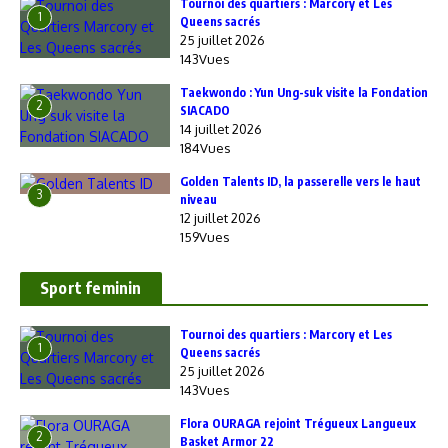
‎Tournoi des quartiers : Marcory et Les
1
Queens sacrés
25 juillet 2026
143Vues
Taekwondo : Yun Ung-suk visite la Fondation
2
SIACADO
14 juillet 2026
184Vues
Golden Talents ID, la passerelle vers le haut
3
niveau
12 juillet 2026
159Vues
Sport feminin
‎Tournoi des quartiers : Marcory et Les
1
Queens sacrés
25 juillet 2026
143Vues
Flora OURAGA rejoint Trégueux Langueux
2
Basket Armor 22