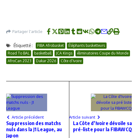
Partager l'article
Étiquetté :
FIBA Afrobasket
Éléphants basketteurs
Road To BAL
basketball
JCA Kings
éliminatoires Coupe du Monde
AfroCan 2023
Dakar 2026
Côte d’Ivoire
Article précédent
Article suivant
Suppression des matchs
La Côte d’Ivoire dévoile sa
nuls dans la J1 League, au
pré-liste pour la FIBAWCQ
Japon