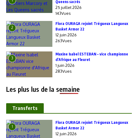
1
Queens sacrés
25 juillet 2026
143Vues
Flora OURAGA rejoint Trégueux Langueux
2
Basket Armor 22
12 juin 2026
263Vues
Maxine Isabel ESTEBAN – vice championne
3
d’Afrique au Fleuret
1 juin 2026
283Vues
Les plus lus de la semaine
Transferts
Flora OURAGA rejoint Trégueux Langueux
1
Basket Armor 22
12 juin 2026