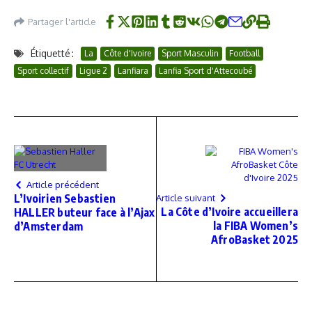
Partager l'article
Étiquetté :
La
Côte d'Ivoire
Sport Masculin
Football
Sport collectif
Ligue 2
Lanfiara
Lanfia Sport d'Attecoubé
Article précédent
L’Ivoirien Sebastien
Article suivant
La Côte d’Ivoire accueillera
HALLER buteur face à l’Ajax
la FIBA Women’s
d’Amsterdam
AfroBasket 2025