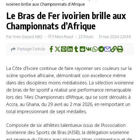
ivoirien brille aux Championnats d’Afrique
Le Bras de Fer ivoirien brille aux
Championnats d’Afrique
Par
Yves-Gerard ABO
3 Mins Read
223Vues
31 mai 2026
22h34
Partager l'article
La Côte d’Ivoire continue de faire rayonner ses couleurs sur la
scène sportive africaine, démontrant son excellence même
dans des disciplines moins médiatisées. La sélection ivoirienne
de bras de fer sportif a réalisé une performance remarquable
lors des 14es Championnats d’Afrique, qui se sont déroulés à
Accra, au Ghana, du 29 avril au 2 mai 2026, en remportant un
total impressionnant de sept médailles.
Composée de six athlètes talentueux issus de l’Association
Ivoirienne des Sports de Bras (AISB), la délégation ivoirienne
est revenue du Ghana avec plusieurs titres continentaux et de