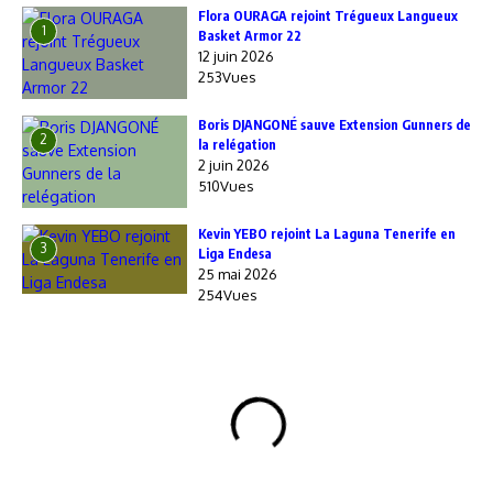
Flora OURAGA rejoint Trégueux Langueux
1
Basket Armor 22
12 juin 2026
253Vues
Boris DJANGONÉ sauve Extension Gunners de
2
la relégation
2 juin 2026
510Vues
Kevin YEBO rejoint La Laguna Tenerife en
3
Liga Endesa
25 mai 2026
254Vues