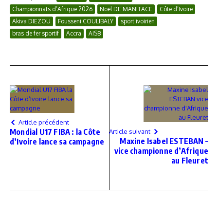
Championnats d’Afrique 2026
Noël DE MANITACE
Côte d’Ivoire
Akiva DIEZOU
Fousseni COULIBALY
sport ivoirien
bras de fer sportif
Accra
AISB
Article précédent
Mondial U17 FIBA : la Côte
Article suivant
Maxine Isabel ESTEBAN –
d’Ivoire lance sa campagne
vice championne d’Afrique
au Fleuret