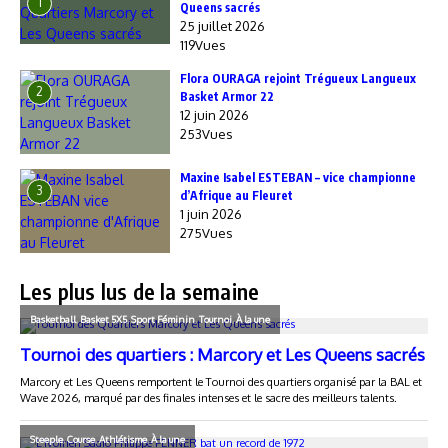
1
Queens sacrés
25 juillet 2026
119Vues
Flora OURAGA rejoint Trégueux Langueux
2
Basket Armor 22
12 juin 2026
253Vues
Maxine Isabel ESTEBAN – vice championne
3
d’Afrique au Fleuret
1 juin 2026
275Vues
Les plus lus de la semaine