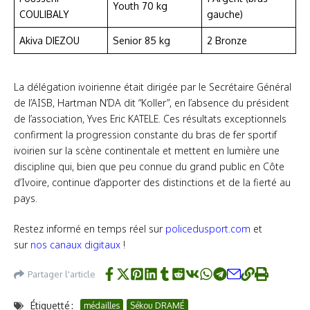
Youth 70 kg
COULIBALY
gauche)
Akiva DIEZOU
Senior 85 kg
2 Bronze
La délégation ivoirienne était dirigée par le Secrétaire Général
de l’AISB, Hartman N’DA dit “Koller”, en l’absence du président
de l’association, Yves Eric KATELE. Ces résultats exceptionnels
confirment la progression constante du bras de fer sportif
ivoirien sur la scène continentale et mettent en lumière une
discipline qui, bien que peu connue du grand public en Côte
d’Ivoire, continue d’apporter des distinctions et de la fierté au
pays.
Restez informé en temps réel sur
policedusport.com
et
sur
nos canaux digitaux
!
Partager l'article
Étiquetté :
médailles
Sékou DRAMÉ