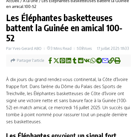
Accueil
/
À la une
/
Les Éléphantes basketteuses battent la Guinée
en amical 100-52
Les Éléphantes basketteuses
battent la Guinée en amical 100-
52
Par
Yves-Gerard ABO
3 Mins Read
508Vues
17 juillet 2025
11h33
Partager l'article
À dix jours du grand rendez-vous continental, la Côte d’Ivoire
frappe fort. Dans l’arène du Dôme du Palais des Sports de
Treichville, les Éléphantes basketteuses de Côte d’Ivoire ont
signé une victoire nette et sans bavure face à la Guinée (100-
52) en match amical, ce mercredi 16 juillet 2025. Un succès qui
tombe à point nommé pour rassurer tout un peuple derrière
ses basketteuses.
Les Éléphantes
envoient u
n signal fort