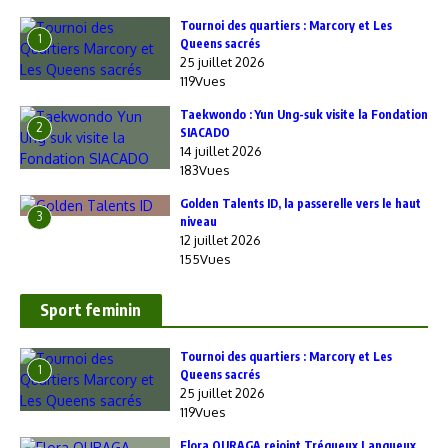
‎Tournoi des quartiers : Marcory et Les
1
Queens sacrés
25 juillet 2026
119Vues
Taekwondo : Yun Ung-suk visite la Fondation
2
SIACADO
14 juillet 2026
183Vues
Golden Talents ID, la passerelle vers le haut
3
niveau
12 juillet 2026
Un collectif qui répond déjà présent
155Vues
Si la star Kariata DIABY, tout juste revenue des parquets
Sport feminin
américains en WNBA, n’a pas encore disputé la moindre
minute, ses coéquipières ont parfaitement assuré. Dans un
‎Tournoi des quartiers : Marcory et Les
match rythmé et appliqué, plusieurs joueuses se sont
1
Queens sacrés
distinguées :
25 juillet 2026
119Vues
Axelle Morgane TOLO
: 15 points
Flora OURAGA rejoint Trégueux Langueux