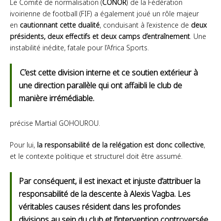
Le Comité de normalisation (
CONOR
) de la Fédération
ivoirienne de football (FIF) a également joué un rôle majeur
en
cautionnant cette dualité
, conduisant à l’existence de
deux
présidents, deux effectifs et deux camps d’entraînement
. Une
instabilité inédite, fatale pour l’Africa Sports.
C’est cette division interne et ce soutien extérieur à
une direction parallèle qui ont affaibli le club de
manière irrémédiable.
précise Martial GOHOUROU.
Pour lui,
la responsabilité de la relégation est donc collective
,
et le contexte politique et structurel doit être assumé.
Par conséquent, il est inexact et injuste d’attribuer la
responsabilité de la descente à Alexis Vagba. Les
véritables causes résident dans les profondes
divisions au sein du club et l’intervention controversée