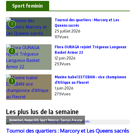
Sport feminin
‎Tournoi des quartiers : Marcory et Les
1
Queens sacrés
25 juillet 2026
117Vues
Flora OURAGA rejoint Trégueux Langueux
2
Basket Armor 22
12 juin 2026
253Vues
Maxine Isabel ESTEBAN – vice championne
3
d’Afrique au Fleuret
1 juin 2026
275Vues
Les plus lus de la semaine