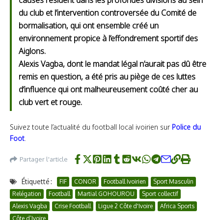
causes résident dans les profondes divisions au sein
du club et l’intervention controversée du Comité de
bormalisation, qui ont ensemble créé un
environnement propice à l’effondrement sportif des
Aiglons.
Alexis Vagba, dont le mandat légal n’aurait pas dû être
remis en question, a été pris au piège de ces luttes
d’influence qui ont malheureusement coûté cher au
club vert et rouge.
Suivez toute l’actualité du football local ivoirien sur
Police du
Foot
.
Partager l'article
Étiquetté :
FIF
CONOR
Football Ivoirien
Sport Masculin
Relégation
Football
Martial GOHOUROU
Sport collectif
Alexis Vagba
Crise Football
Ligue 2 Côte d'Ivoire
Africa Sports
Côte d’Ivoire