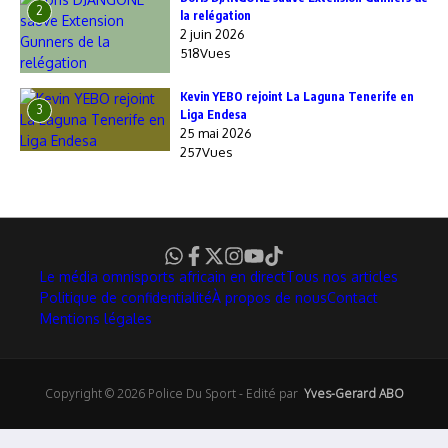
2
la relégation
2 juin 2026
518Vues
Kevin YEBO rejoint La Laguna Tenerife en
3
Liga Endesa
25 mai 2026
257Vues
Le média omnisports africain en direct
Tous nos articles
Politique de confidentialité
À propos de nous
Contact
Mentions légales
Copyright © 2026 Police Du Sport - Edité par
Yves-Gerard ABO