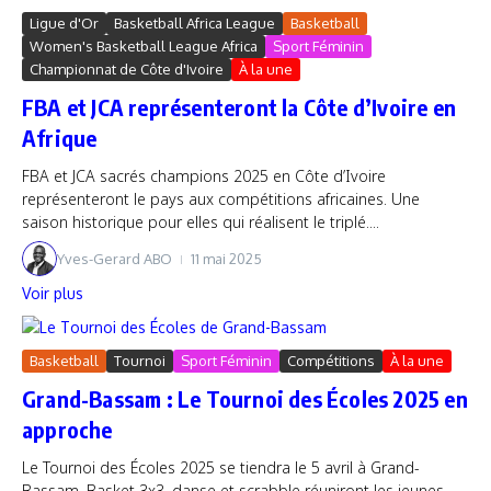
Ligue d'Or
Basketball Africa League
Basketball
Women's Basketball League Africa
Sport Féminin
Championnat de Côte d'Ivoire
À la une
FBA et JCA représenteront la Côte d’Ivoire en
Afrique
FBA et JCA sacrés champions 2025 en Côte d’Ivoire
représenteront le pays aux compétitions africaines. Une
saison historique pour elles qui réalisent le triplé....
Yves-Gerard ABO
11 mai 2025
Voir plus
Basketball
Tournoi
Sport Féminin
Compétitions
À la une
Grand-Bassam : Le Tournoi des Écoles 2025 en
approche
Le Tournoi des Écoles 2025 se tiendra le 5 avril à Grand-
Bassam. Basket 3x3, danse et scrabble réuniront les jeunes