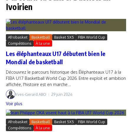
Ivoirien
Afrobasket
Basketball
Basket 5X5
FIBA World Cup
Compétitions
À la une
Les éléphanteaux U17 débutent bien le
Mondial de basketball
Découvrez le parcours historique des Éléphanteaux U17 à la
FIBA U17 Basketball World Cup 2026. Entre exploit et ambition
affichée, l'histoire est en marche....
Yves-Gerard ABO
29 juin 2026
Voir plus
Afrobasket
Basketball
Basket 5X5
FIBA World Cup
Compétitions
À la une