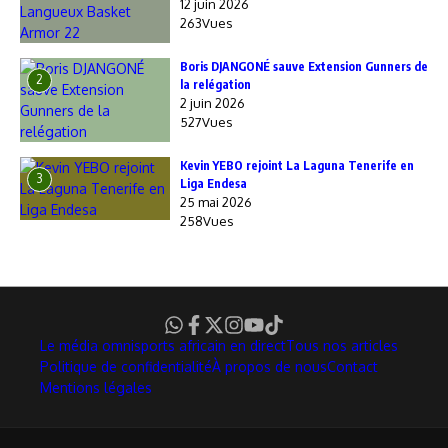
12 juin 2026
263Vues
Boris DJANGONÉ sauve Extension Gunners de
2
la relégation
2 juin 2026
527Vues
Kevin YEBO rejoint La Laguna Tenerife en
3
Liga Endesa
25 mai 2026
258Vues
Le média omnisports africain en direct
Tous nos articles
Politique de confidentialité
À propos de nous
Contact
Mentions légales