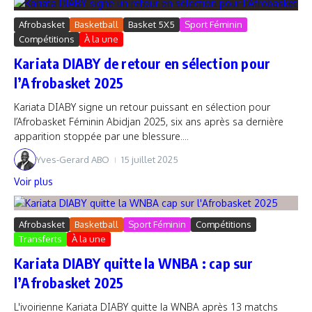
Afrobasket
Basketball
Basket 5X5
Sport Féminin
Compétitions
À la une
Kariata DIABY de retour en sélection pour
l’Afrobasket 2025
Kariata DIABY signe un retour puissant en sélection pour
l’Afrobasket Féminin Abidjan 2025, six ans après sa dernière
apparition stoppée par une blessure....
Yves-Gerard ABO
15 juillet 2025
Voir plus
Afrobasket
Basketball
Sport Féminin
Compétitions
Transferts
À la une
Kariata DIABY quitte la WNBA : cap sur
l’Afrobasket 2025
L'ivoirienne Kariata DIABY quitte la WNBA après 13 matchs