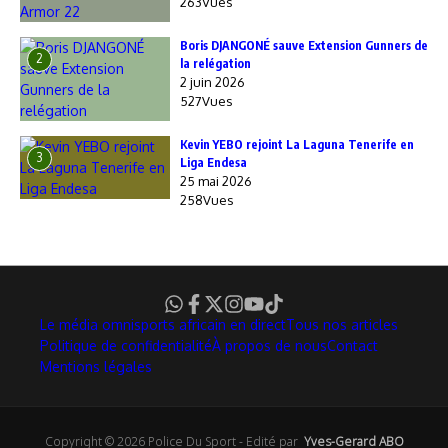
263Vues
Boris DJANGONÉ sauve Extension Gunners de
2
la relégation
2 juin 2026
527Vues
Kevin YEBO rejoint La Laguna Tenerife en
3
Liga Endesa
25 mai 2026
258Vues
Le média omnisports africain en direct
Tous nos articles
Politique de confidentialité
À propos de nous
Contact
Mentions légales
Copyright © 2026 Police Du Sport - Edité par
Yves-Gerard ABO