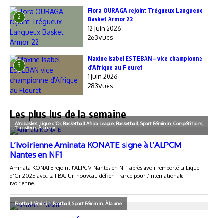
Flora OURAGA rejoint Trégueux Langueux
2
Basket Armor 22
12 juin 2026
263Vues
Maxine Isabel ESTEBAN – vice championne
3
d’Afrique au Fleuret
1 juin 2026
283Vues
Les plus lus de la semaine