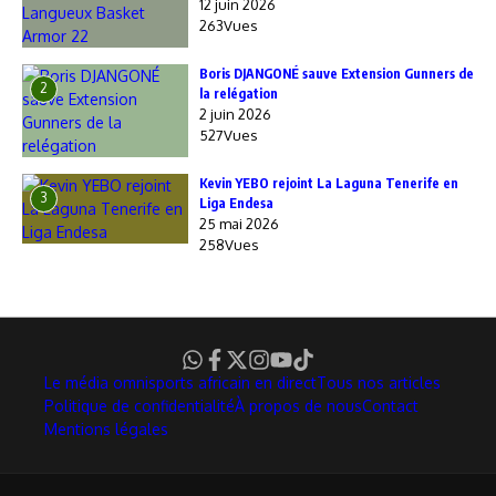
12 juin 2026
263Vues
Boris DJANGONÉ sauve Extension Gunners de
2
la relégation
2 juin 2026
527Vues
Kevin YEBO rejoint La Laguna Tenerife en
3
Liga Endesa
25 mai 2026
258Vues
Le média omnisports africain en direct
Tous nos articles
Politique de confidentialité
À propos de nous
Contact
Mentions légales