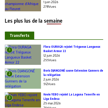
1 juin 2026
278Vues
Les plus lus de la semaine
Transferts
Flora OURAGA rejoint Trégueux Langueux
1
Basket Armor 22
12 juin 2026
255Vues
Boris DJANGONÉ sauve Extension Gunners de
2
la relégation
2 juin 2026
512Vues
Kevin YEBO rejoint La Laguna Tenerife en
3
Liga Endesa
25 mai 2026
256Vues