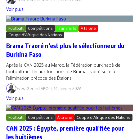
Voir plus
Football
Compétitions
Transferts
À la une
Coupe d'Afrique des Nations
Brama Traoré n’est plus le sélectionneur du
Burkina Faso
Après la CAN 2025 au Maroc, la Fédération burkinabè de
football met fin aux fonctions de Brama Traoré suite à
l’élimination précoce des Étalons....
Yves-Gerard ABO
14 janvier 2026
Voir plus
Football
Compétitions
À la une
Coupe d'Afrique des Nations
CAN 2025 : Égypte, première qualifiée pour
les huitièmes