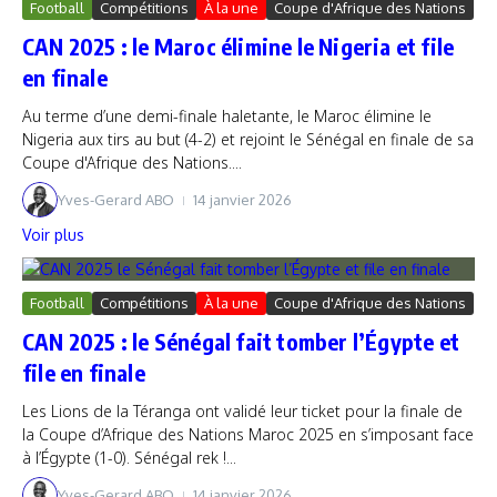
Football
Compétitions
À la une
Coupe d'Afrique des Nations
CAN 2025 : le Maroc élimine le Nigeria et file
en finale
Au terme d’une demi-finale haletante, le Maroc élimine le
Nigeria aux tirs au but (4-2) et rejoint le Sénégal en finale de sa
Coupe d'Afrique des Nations....
Yves-Gerard ABO
14 janvier 2026
Voir plus
Football
Compétitions
À la une
Coupe d'Afrique des Nations
CAN 2025 : le Sénégal fait tomber l’Égypte et
file en finale
Les Lions de la Téranga ont validé leur ticket pour la finale de
la Coupe d’Afrique des Nations Maroc 2025 en s’imposant face
à l’Égypte (1-0). Sénégal rek !...
Yves-Gerard ABO
14 janvier 2026