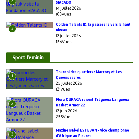
2
SIACADO
14 juillet 2026
183Vues
Golden Talents ID, la passerelle vers le haut
3
niveau
12 juillet 2026
156Vues
Sport feminin
‎Tournoi des quartiers : Marcory et Les
1
Queens sacrés
25 juillet 2026
121Vues
Flora OURAGA rejoint Trégueux Langueux
2
Basket Armor 22
12 juin 2026
255Vues
Maxine Isabel ESTEBAN – vice championne
3
d’Afrique au Fleuret