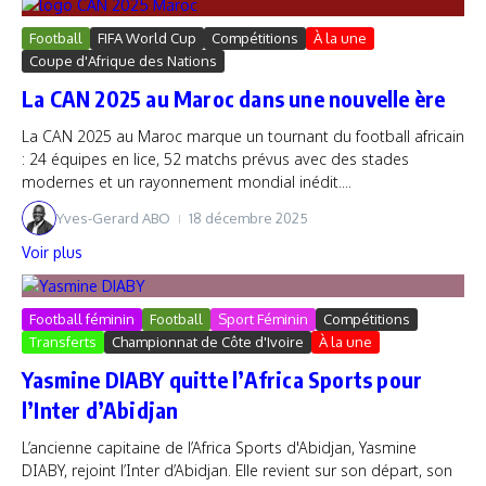
Football
FIFA World Cup
Compétitions
À la une
Coupe d'Afrique des Nations
La CAN 2025 au Maroc dans une nouvelle ère
La CAN 2025 au Maroc marque un tournant du football africain
: 24 équipes en lice, 52 matchs prévus avec des stades
modernes et un rayonnement mondial inédit....
Yves-Gerard ABO
18 décembre 2025
Voir plus
Football féminin
Football
Sport Féminin
Compétitions
Transferts
Championnat de Côte d'Ivoire
À la une
Yasmine DIABY quitte l’Africa Sports pour
l’Inter d’Abidjan
L’ancienne capitaine de l’Africa Sports d'Abidjan, Yasmine
DIABY, rejoint l’Inter d’Abidjan. Elle revient sur son départ, son