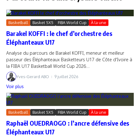
Basketball
Basket 5X5
FIBA World Cup
À la une
Barakel KOFFI : le chef d’orchestre des
Éléphanteaux U17
Analyse du parcours de Barakel KOFFI, meneur et meilleur
passeur des Éléphanteaux Basketteurs U17 de Côte d'Ivoire à
la FIBA U17 Basketball World Cup 2026....
Yves-Gerard ABO
9 juillet 2026
Voir plus
Basketball
Basket 5X5
FIBA World Cup
À la une
Raphaël OUEDRAOGO : l’ancre défensive des
Éléphanteaux U17