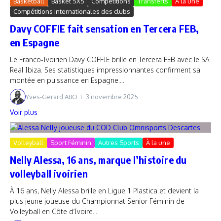
Basketball
Basket 5X5
Compétitions
Transferts
À la une
Compétitions internationales des clubs
Davy COFFIE fait sensation en Tercera FEB,
en Espagne
Le Franco-Ivoirien Davy COFFIE brille en Tercera FEB avec le SA
Real Ibiza. Ses statistiques impressionnantes confirment sa
montée en puissance en Espagne....
Yves-Gerard ABO
3 novembre 2025
Voir plus
Volleyball
Sport Féminin
Autres Sports
À la une
Nelly Alessa, 16 ans, marque l’histoire du
volleyball ivoirien
À 16 ans, Nelly Alessa brille en Ligue 1 Plastica et devient la
plus jeune joueuse du Championnat Senior Féminin de
Volleyball en Côte d’Ivoire....