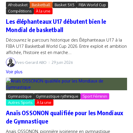
Afrobasket
Basketball
Basket 5X5
FIBA World Cup
Compétitions
À la une
Les éléphanteaux U17 débutent bien le
Mondial de basketball
Découvrez le parcours historique des Éléphanteaux U17 à la
FIBA U17 Basketball World Cup 2026. Entre exploit et ambition
affichée, l'histoire est en marche....
Yves-Gerard ABO
29 juin 2026
Voir plus
Gymnastique
Gymnastique rythmique
Sport Féminin
Autres Sports
À la une
Anaïs OSSONON qualifiée pour les Mondiaux
de Gymnastique
Anaïs OSSONON, pionnière ivoirienne en gymnastique