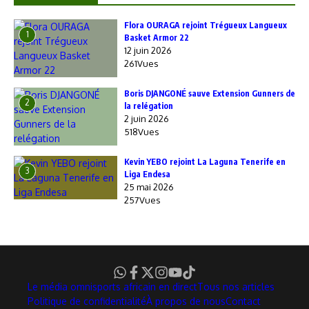
Flora OURAGA rejoint Trégueux Langueux
1
Basket Armor 22
12 juin 2026
261Vues
Boris DJANGONÉ sauve Extension Gunners de
2
la relégation
2 juin 2026
518Vues
Kevin YEBO rejoint La Laguna Tenerife en
3
Liga Endesa
25 mai 2026
257Vues
Le média omnisports africain en direct
Tous nos articles
Politique de confidentialité
À propos de nous
Contact