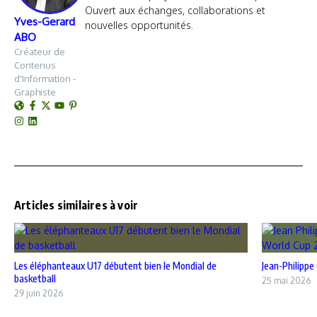
Ouvert aux échanges, collaborations et
Yves-Gerard
nouvelles opportunités.
ABO
Créateur de
Contenus
d'Information -
Graphiste
Articles similaires à voir
Les éléphanteaux U17 débutent bien le Mondial de
Jean-Philippe
basketball
25 mai 2026
29 juin 2026