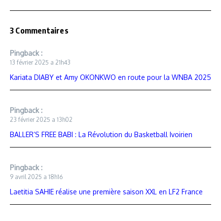
3 Commentaires
Pingback :
13 février 2025 a 21h43
Kariata DIABY et Amy OKONKWO en route pour la WNBA 2025
Pingback :
23 février 2025 a 13h02
BALLER’S FREE BABI : La Révolution du Basketball Ivoirien
Pingback :
9 avril 2025 a 18h16
Laetitia SAHIE réalise une première saison XXL en LF2 France