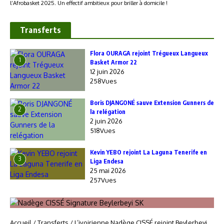
Transferts
Flora OURAGA rejoint Trégueux Langueux
1
Basket Armor 22
12 juin 2026
258Vues
Boris DJANGONÉ sauve Extension Gunners de
2
la relégation
2 juin 2026
518Vues
Kevin YEBO rejoint La Laguna Tenerife en
3
Liga Endesa
25 mai 2026
257Vues
Accueil
/
Transferts
/
L’ivoirienne Nadège CISSÉ rejoint Beylerbeyi