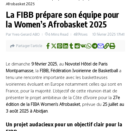
Afrobasket 2025
La FIBB prépare son équipe pour
la Women’s Afrobasket 2025
Par
Yves-Gerard ABO
6 Mins Read
489Vues
10 février 2025
17h41
Partager l'article
Le dimanche
9 février 2025
, au
Novotel Hôtel de Paris
Montparnasse
, la
FIBB, Fédération Ivoirienne de Basketball
a
tenu une rencontre importante avec les basketteuses
ivoiriennes évoluant en Europe notamment celles qui sont en
France, pour la majorité. L’objectif de cette réunion était de
présenter le projet ambitieux de la Côte d’Ivoire pour la
27e
édition de la FIBA Women’s Afrobasket
, prévue du
25 juillet au
3 août 2025 à Abidjan
.
Un projet audacieux pour un objectif clair
pour la