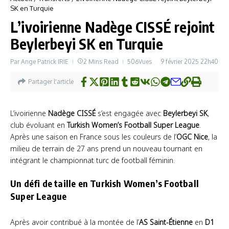
SK en Turquie
L’ivoirienne Nadège CISSÉ rejoint
Beylerbeyi SK en Turquie
Par
Ange Patrick IRIE
2 Mins Read
506Vues
9 février 2025
22h40
Partager l'article
L’ivoirienne
Nadège CISSÉ
s’est engagée avec
Beylerbeyi SK
,
club évoluant en
Turkish Women’s Football Super League
.
Après une saison en France sous les couleurs de l’
OGC Nice
, la
milieu de terrain de 27 ans prend un nouveau tournant en
intégrant le championnat turc de football féminin.
Un défi de taille en Turkish Women’s Football
Super League
Après avoir contribué à la montée de l’
AS Saint-Étienne
en
D1