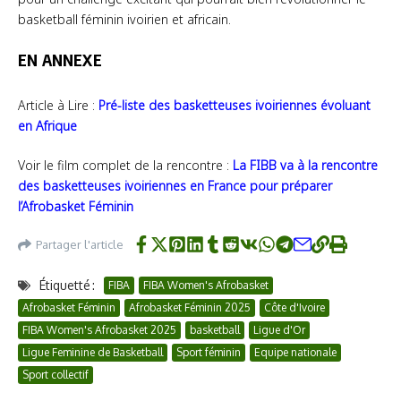
basketball féminin ivoirien et africain.
EN ANNEXE
Article à Lire :
Pré-liste des basketteuses ivoiriennes évoluant
en Afrique
Voir le film complet de la rencontre :
La FIBB va à la rencontre
des basketteuses ivoiriennes en France pour préparer
l’Afrobasket Féminin
Partager l'article
Étiquetté :
FIBA
FIBA Women's Afrobasket
Afrobasket Féminin
Afrobasket Féminin 2025
Côte d'Ivoire
FIBA Women's Afrobasket 2025
basketball
Ligue d'Or
Ligue Feminine de Basketball
Sport féminin
Equipe nationale
Sport collectif