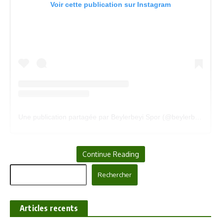
Voir cette publication sur Instagram
Une publication partagée par Beylerbeyi Spor (@beylerbeyikadinfk)
Un parcours marqué par l’expérience et la réussite
Continue Reading
Rechercher
Formée en Côte d’Ivoire, Nadège a fait ses débuts avec la
Rechercher
Juventus de Yopougon
ensuite avec l’
Africa Sports d’Abidjan
avant d’embrasser une carrière internationale. Son passage en
Articles recents
Biélorussie, où elle a évolué sous les couleurs du
FC Minsk
et
du
Dinamo Minsk
, lui a permis de remporter plusieurs titres