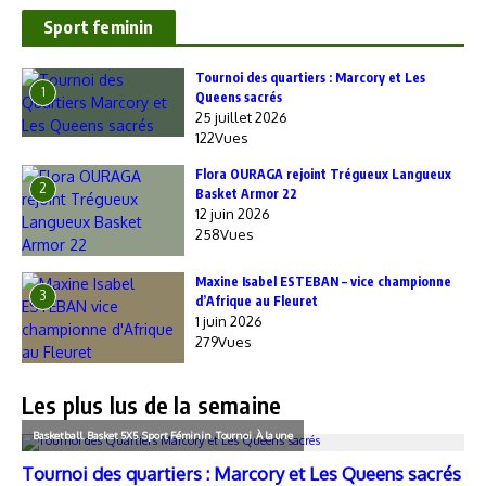
Sport feminin
‎Tournoi des quartiers : Marcory et Les
1
Queens sacrés
25 juillet 2026
122Vues
Flora OURAGA rejoint Trégueux Langueux
2
Basket Armor 22
12 juin 2026
258Vues
Maxine Isabel ESTEBAN – vice championne
3
d’Afrique au Fleuret
1 juin 2026
279Vues
Les plus lus de la semaine