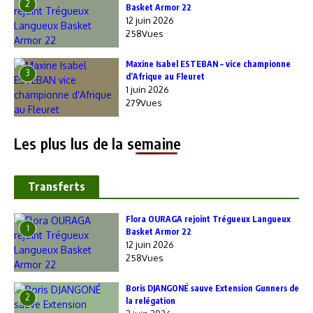
2
Basket Armor 22
12 juin 2026
Étiquetté :
Côte d'Ivoire
Football
258Vues
Ligue Feminine de Basketball
Sport collectif
Sport féminin
Transfert
Maxine Isabel ESTEBAN – vice championne
3
d’Afrique au Fleuret
1 juin 2026
279Vues
Les plus lus de la semaine
Transferts
Flora OURAGA rejoint Trégueux Langueux
1
Basket Armor 22
Article précédent
Article suivant
12 juin 2026
Supercoupe d’Algérie : Le
La FIBB prépare son équipe
258Vues
MCA sacré avec Kipré et
pour la Women’s
Zougrana
Afrobasket 2025
Boris DJANGONÉ sauve Extension Gunners de
2
la relégation