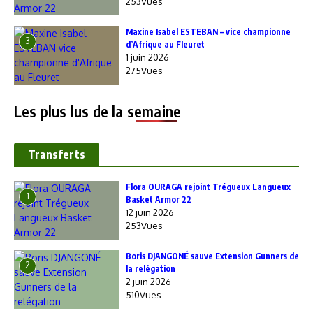
253Vues
Maxine Isabel ESTEBAN – vice championne
3
d’Afrique au Fleuret
1 juin 2026
275Vues
Les plus lus de la semaine
Transferts
Flora OURAGA rejoint Trégueux Langueux
1
Basket Armor 22
12 juin 2026
253Vues
Boris DJANGONÉ sauve Extension Gunners de
2
la relégation
2 juin 2026
510Vues