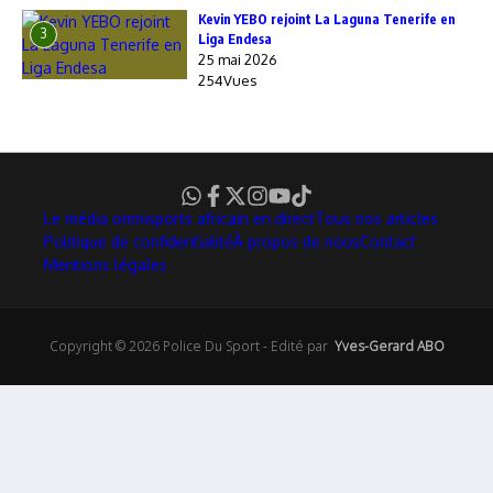
Kevin YEBO rejoint La Laguna Tenerife en
3
Liga Endesa
25 mai 2026
254Vues
Le média omnisports africain en direct
Tous nos articles
Politique de confidentialité
À propos de nous
Contact
Mentions légales
Copyright © 2026 Police Du Sport - Edité par
Yves-Gerard ABO